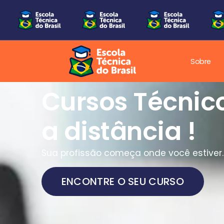
Sobre
Uma nova era
Educação Técn
Brasil!
Nova era da educação técnica, onde
aprender significa estar pronto para o
mercado.