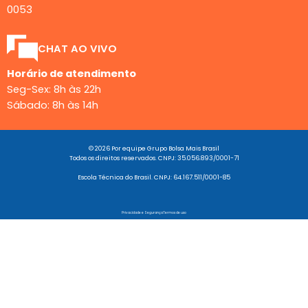
0053
CHAT AO VIVO
Horário de atendimento
Seg-Sex: 8h às 22h
Sábado: 8h às 14h
© 2026 Por equipe Grupo Bolsa Mais Brasil
Todos os direitos reservados. CNPJ: 35.056.893/0001-71
Escola Técnica do Brasil. CNPJ: 64.167.511/0001-85
Privacidade e Segurança
Termos de uso