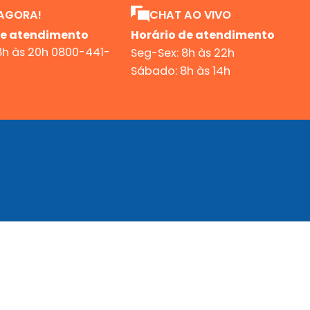
 AGORA!
CHAT AO VIVO
de atendimento
Horário de atendimento
8h às 20h
0800-441-
Seg-Sex: 8h às 22h
Sábado: 8h às 14h