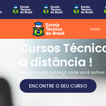
Sobre
Uma nova era
Educação Técn
Brasil!
Nova era da educação técnica, onde
aprender significa estar pronto para o
mercado.