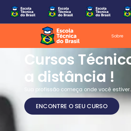
Sobre
Uma nova era
Educação Técn
Brasil!
Nova era da educação técnica, onde
aprender significa estar pronto para o
mercado.