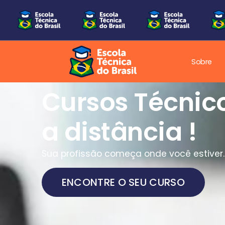
Sobre
Uma nova era
Educação Técn
Brasil!
Nova era da educação técnica, onde
aprender significa estar pronto para o
mercado.