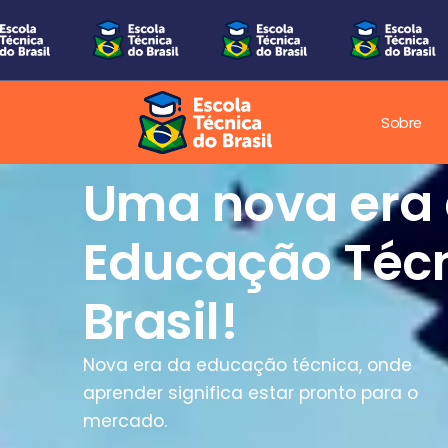
Sobre
Cursos Técnic
a distância !
Sua profissão começa onde você estiver.
ENCONTRE O SEU CURSO