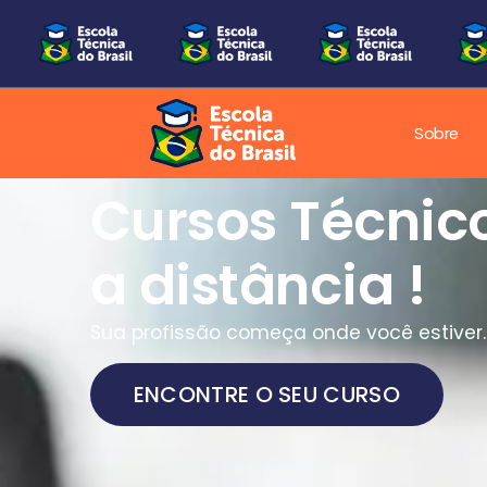
Sobre
Uma nova era
Educação Técn
Brasil!
Nova era da educação técnica, onde
aprender significa estar pronto para o
mercado.